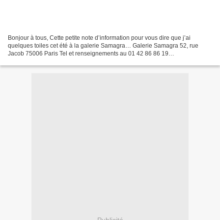
Bonjour à tous, Cette petite note d’information pour vous dire que j’ai
quelques toiles cet été à la galerie Samagra… Galerie Samagra 52, rue
Jacob 75006 Paris Tel et renseignements au 01 42 86 86 19
http://www.gallery-samagra.com/index-court.htm Merci...