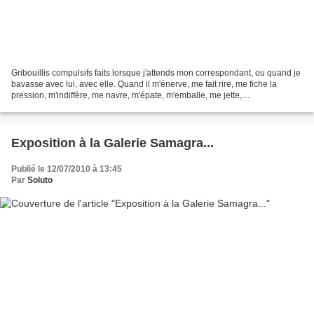
Gribouillis compulsifs faits lorsque j'attends mon correspondant, ou quand je
bavasse avec lui, avec elle. Quand il m'énerve, me fait rire, me fiche la
pression, m'indiffère, me navre, m'épate, m'emballe, me jette,
m'enthousiasme, s'enthousiasme, se coupe...
Exposition à la Galerie Samagra...
Publié le 12/07/2010 à 13:45
Par
Soluto