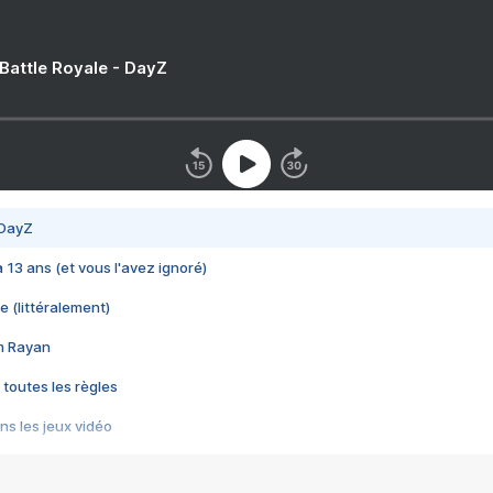
 Battle Royale - DayZ
 DayZ
 a 13 ans (et vous l'avez ignoré)
e (littéralement)
im Rayan
 toutes les règles
s les jeux vidéo
us choquant de Rockstar ? - Le scandale BULLY