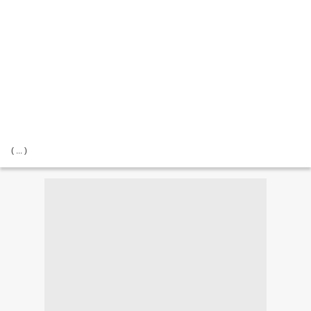
( ... )