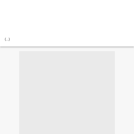
(...)