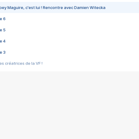
bey Maguire, c'est lui ! Rencontre avec Damien Witecka
e 6
e 5
e 4
e 3
s créatrices de la VF !
e 2
e 1
e Mektoub My Love arrive enfin ! Rencontre avec Shaïn Boumedine et Sal
i : après Toni en famille
elle réalise le bouleversant Dites lui que je l'aime
ais ! Rencontre autour de Vie privée de Rebecca Zlotowski