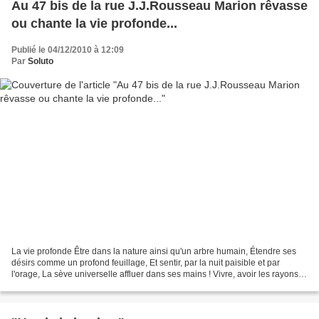
Au 47 bis de la rue J.J.Rousseau Marion rêvasse
ou chante la vie profonde...
Publié le 04/12/2010 à 12:09
Par
Soluto
La vie profonde Être dans la nature ainsi qu'un arbre humain, Étendre ses
désirs comme un profond feuillage, Et sentir, par la nuit paisible et par
l'orage, La sève universelle affluer dans ses mains ! Vivre, avoir les rayons
du soleil sur la face, Boire...