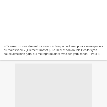
«Ce serait un moindre mal de mourir si l’on pouvait tenir pour assuré qu’on a
du moins vécu.» [ Clément Rosset ] - Le Réel et son double Des fois j’en
cause avec mon gars, qui me regarde alors avec des yeux ronds… Pour lui,
pas de problème, la réalité...