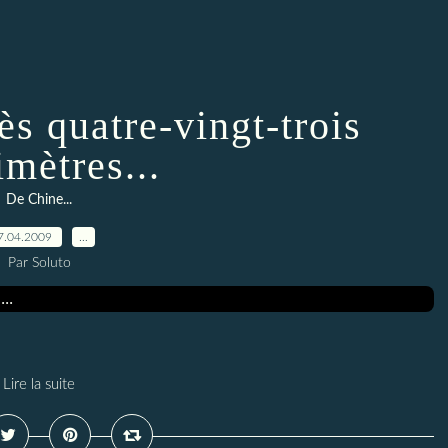
ès quatre-vingt-trois
imètres...
De Chine...
7.04.2009
…
Par Soluto
Lire la suite