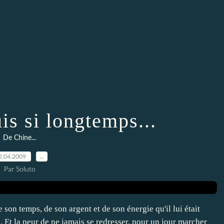
is si longtemps...
De Chine...
2.04.2009
…
Par Soluto
 son temps, de son argent et de son énergie qu'il lui était
 Et la peur de ne jamais se redresser, pour un jour marcher