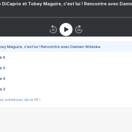
 DiCaprio et Tobey Maguire, c'est lui ! Rencontre avec Dam
bey Maguire, c'est lui ! Rencontre avec Damien Witecka
e 6
e 5
e 4
e 3
s créatrices de la VF !
e 2
e 1
e Mektoub My Love arrive enfin ! Rencontre avec Shaïn Boumedine et Sal