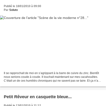
Publié le 18/01/2010 à 09:00
Par
Soluto
Il se rapprochait de moi en s’agrippant à la barre de cuivre du zinc. Bientôt
nous serions coude à coude. Il louchait maintenant sur mes cacahouètes.
C’était un de ces humiliés chroniques qui ne savent pas se taire. Et ça n’a
pas manqué, il a dit tout...
Petit Rêveur en casquette bleue...
Publié le 13/01/2010 à 11:12