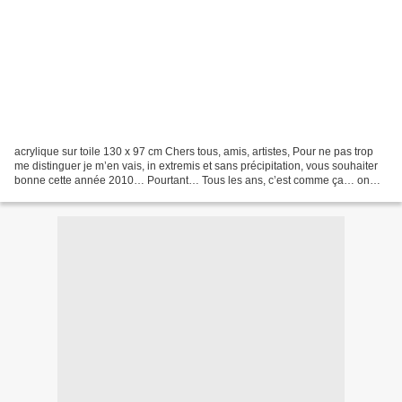
acrylique sur toile 130 x 97 cm Chers tous, amis, artistes, Pour ne pas trop
me distinguer je m’en vais, in extremis et sans précipitation, vous souhaiter
bonne cette année 2010… Pourtant… Tous les ans, c’est comme ça… on
recommence à l’identique… On...