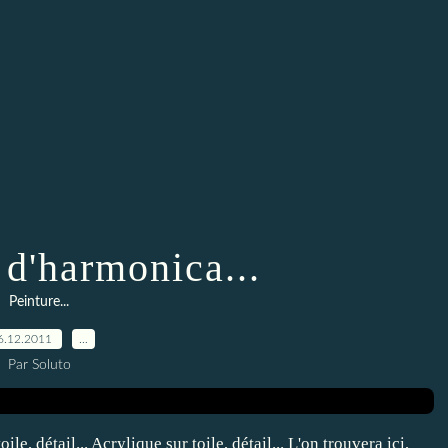
 d'harmonica...
Peinture...
6.12.2011
…
Par Soluto
le, détail... Acrylique sur toile, détail... L'on trouvera ici,