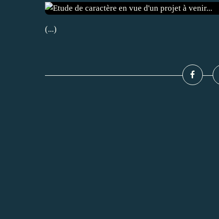
(...)