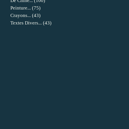
De Chine...
(100)
Peinture...
(75)
Crayons...
(43)
Textes Divers...
(43)