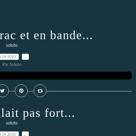
rac et en bande...
soluto
1.09.2010
…
Par Soluto
lait pas fort...
soluto
9.09.2010
…