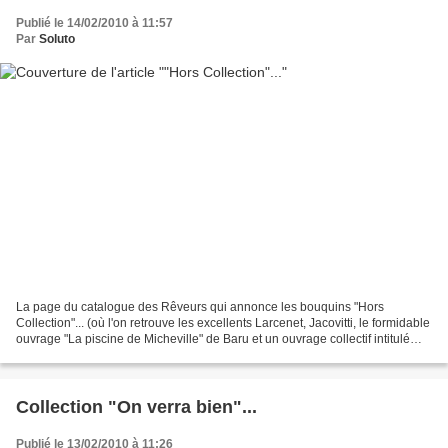
Publié le 14/02/2010 à 11:57
Par
Soluto
La page du catalogue des Rêveurs qui annonce les bouquins "Hors
Collection"... (où l'on retrouve les excellents Larcenet, Jacovitti, le formidable
ouvrage "La piscine de Micheville" de Baru et un ouvrage collectif intitulé
Histoires d'Enfance qui se mérite...
Collection "On verra bien"...
Publié le 13/02/2010 à 11:26