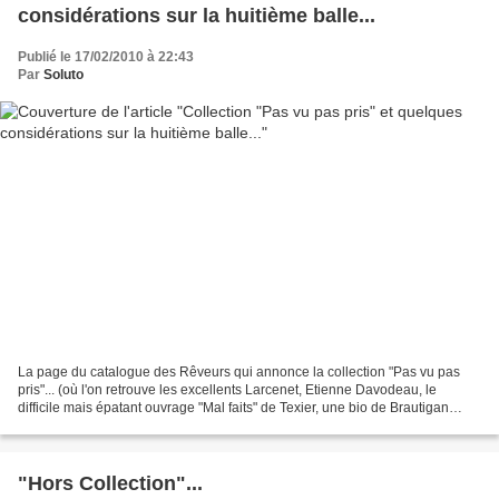
considérations sur la huitième balle...
Publié le 17/02/2010 à 22:43
Par
Soluto
La page du catalogue des Rêveurs qui annonce la collection "Pas vu pas
pris"... (où l'on retrouve les excellents Larcenet, Etienne Davodeau, le
difficile mais épatant ouvrage "Mal faits" de Texier, une bio de Brautigan
(Ah... Un Privé à Babylone... Souvenirs,...
"Hors Collection"...