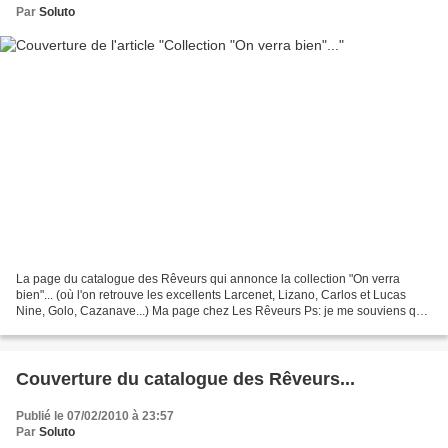
Par
Soluto
La page du catalogue des Rêveurs qui annonce la collection "On verra
bien"... (où l'on retrouve les excellents Larcenet, Lizano, Carlos et Lucas
Nine, Golo, Cazanave...) Ma page chez Les Rêveurs Ps: je me souviens que
lorsque j'ai fait ce dessin, j'étais...
Couverture du catalogue des Rêveurs...
Publié le 07/02/2010 à 23:57
Par
Soluto