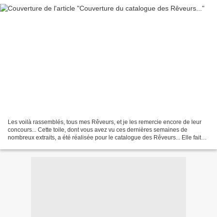
Les voilà rassemblés, tous mes Rêveurs, et je les remercie encore de leur
concours... Cette toile, dont vous avez vu ces dernières semaines de
nombreux extraits, a été réalisée pour le catalogue des Rêveurs... Elle fait
120 x 60 cm, et elle a été réalisée...