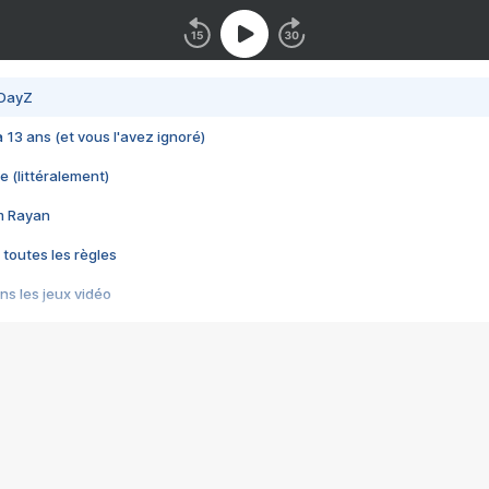
 DayZ
 a 13 ans (et vous l'avez ignoré)
e (littéralement)
im Rayan
 toutes les règles
s les jeux vidéo
us choquant de Rockstar ? - Le scandale BULLY
e plus moche de Steam
du RÊVE tourne au CAUCHEMAR
pendant 8 heures