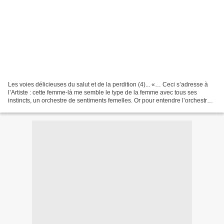
Les voies délicieuses du salut et de la perdition (4)... «… Ceci s’adresse à
l’Artiste : cette femme-là me semble le type de la femme avec tous ses
instincts, un orchestre de sentiments femelles. Or pour entendre l’orchestre
on ne se met pas dedans, mais...