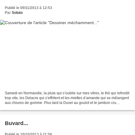
Publié le 09/11/2013 à 12:53
Par
Soluto
Samedi en Normandie, la pluie qui s’oublie sur mes vitres, le thé qui refroidit
trop vite, les Delacre qui s’effritent et les miettes d’amande qui se mélangent
aux chiures de gomme. Plus tard la Duvel au goulot et le jambon cru
chiffonné dans son papier,...
Buvard...
Publié le 10/10/2013 à 11:56