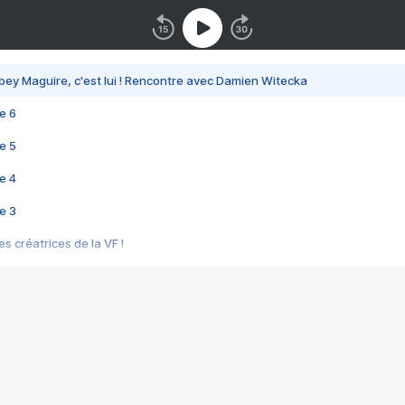
bey Maguire, c'est lui ! Rencontre avec Damien Witecka
e 6
e 5
e 4
e 3
s créatrices de la VF !
e 2
e 1
e Mektoub My Love arrive enfin ! Rencontre avec Shaïn Boumedine et Sal
i : après Toni en famille