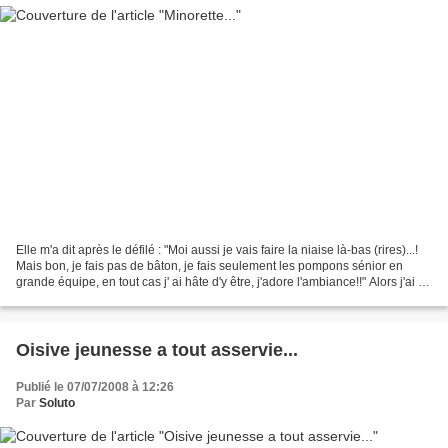
Elle m'a dit après le défilé : "Moi aussi je vais faire la niaise là-bas (rires)...!
Mais bon, je fais pas de bâton, je fais seulement les pompons sénior en
grande équipe, en tout cas j' ai hâte d'y être, j'adore l'ambiance!!" Alors j'ai dit
: "respe...
Oisive jeunesse a tout asservie...
Publié le 07/07/2008 à 12:26
Par
Soluto