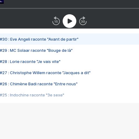
#30 : Eve Angeli raconte "Avant de partir"
#29 : MC Solaar raconte "Bouge de là"
28 : Lorie raconte "Je vais vite"
#27 : Christophe Willem raconte "Jacques a dit"
#26 : Chimène Badi raconte "Entre nous"
#25 : Indochine raconte "3e sexe"
#24 : Zaho raconte "C'est chelou"
#23 : Patrick Bruel raconte "Au café des délices"
#22 : Kyo raconte "Le chemin"