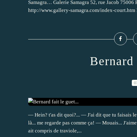
Samagra… Galerie Samagra 52, rue Jacob 75006 Pa
http://www.gallery-samagra.com/index-court.htm 
Bernard f
0
— Hein? t'as dit quoi?... — J'ai dit que tu faisais l
là... me regarde pas comme ça! — Mouais... J'aime 
ait compris de traviole,...