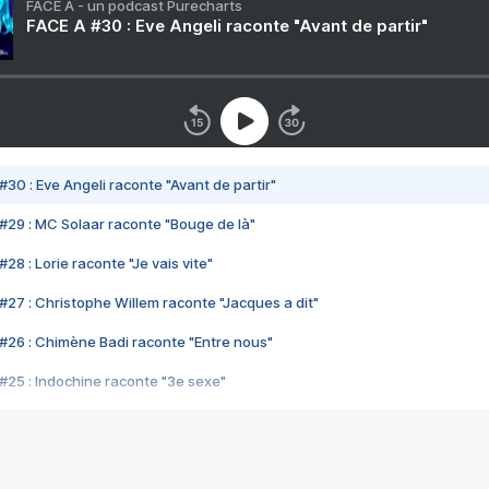
FACE A - un podcast Purecharts
FACE A #30 : Eve Angeli raconte "Avant de partir"
#30 : Eve Angeli raconte "Avant de partir"
#29 : MC Solaar raconte "Bouge de là"
28 : Lorie raconte "Je vais vite"
#27 : Christophe Willem raconte "Jacques a dit"
#26 : Chimène Badi raconte "Entre nous"
#25 : Indochine raconte "3e sexe"
#24 : Zaho raconte "C'est chelou"
#23 : Patrick Bruel raconte "Au café des délices"