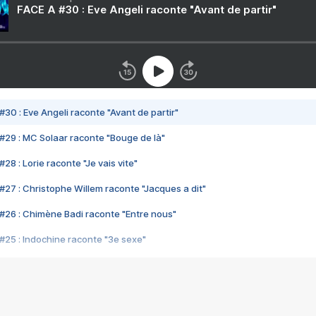
FACE A #30 : Eve Angeli raconte "Avant de partir"
#30 : Eve Angeli raconte "Avant de partir"
#29 : MC Solaar raconte "Bouge de là"
28 : Lorie raconte "Je vais vite"
#27 : Christophe Willem raconte "Jacques a dit"
#26 : Chimène Badi raconte "Entre nous"
#25 : Indochine raconte "3e sexe"
#24 : Zaho raconte "C'est chelou"
#23 : Patrick Bruel raconte "Au café des délices"
#22 : Kyo raconte "Le chemin"