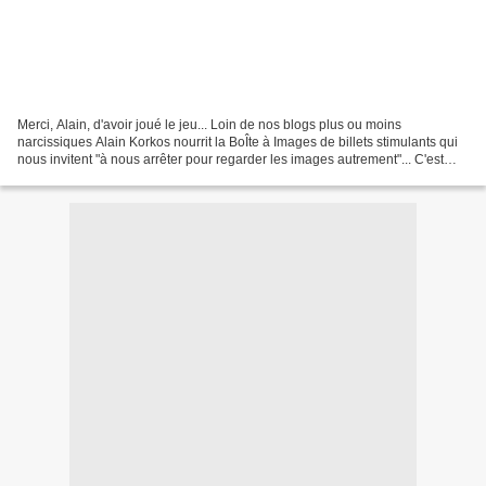
Merci, Alain, d'avoir joué le jeu... Loin de nos blogs plus ou moins
narcissiques Alain Korkos nourrit la BoÎte à Images de billets stimulants qui
nous invitent "à nous arrêter pour regarder les images autrement"... C'est
cultivé, solide, fin et drôle......