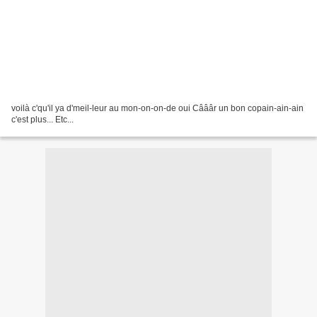
voilà c'qu'il ya d'meil-leur au mon-on-on-de oui Câââr un bon copain-ain-ain
c'est plus... Etc...