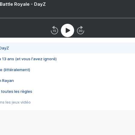
 Battle Royale - DayZ
 DayZ
 a 13 ans (et vous l'avez ignoré)
e (littéralement)
im Rayan
 toutes les règles
s les jeux vidéo
us choquant de Rockstar ? - Le scandale BULLY
e plus moche de Steam
du RÊVE tourne au CAUCHEMAR