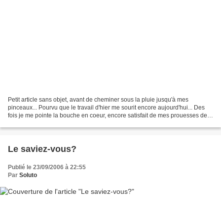
Petit article sans objet, avant de cheminer sous la pluie jusqu'à mes
pinceaux... Pourvu que le travail d'hier me sourit encore aujourd'hui... Des
fois je me pointe la bouche en coeur, encore satisfait de mes prouesses de
la veille, et bon sang, ma barbouille...
Le saviez-vous?
Publié le 23/09/2006 à 22:55
Par
Soluto