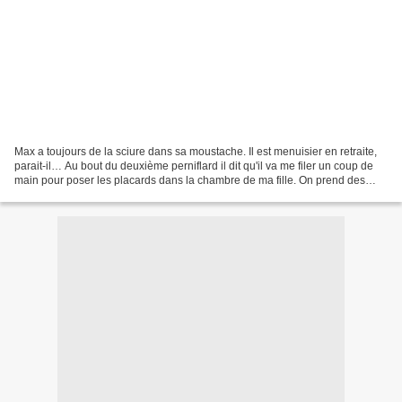
Max a toujours de la sciure dans sa moustache. Il est menuisier en retraite,
parait-il… Au bout du deuxième perniflard il dit qu'il va me filer un coup de
main pour poser les placards dans la chambre de ma fille. On prend des
rendez-vous, je l'attends,...