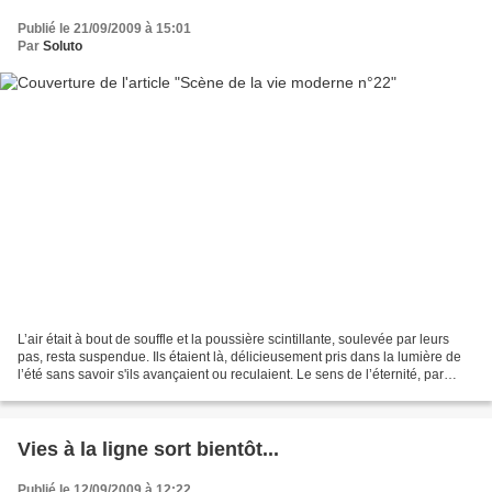
Publié le 21/09/2009 à 15:01
Par
Soluto
L’air était à bout de souffle et la poussière scintillante, soulevée par leurs
pas, resta suspendue. Ils étaient là, délicieusement pris dans la lumière de
l’été sans savoir s'ils avançaient ou reculaient. Le sens de l’éternité, par
distraction, venait...
Vies à la ligne sort bientôt...
Publié le 12/09/2009 à 12:22