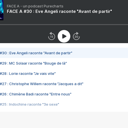
FACE A - un podcast Purecharts
FACE A #30 : Eve Angeli raconte "Avant de partir"
#30 : Eve Angeli raconte "Avant de partir"
#29 : MC Solaar raconte "Bouge de là"
28 : Lorie raconte "Je vais vite"
#27 : Christophe Willem raconte "Jacques a dit"
#26 : Chimène Badi raconte "Entre nous"
#25 : Indochine raconte "3e sexe"
#24 : Zaho raconte "C'est chelou"
#23 : Patrick Bruel raconte "Au café des délices"