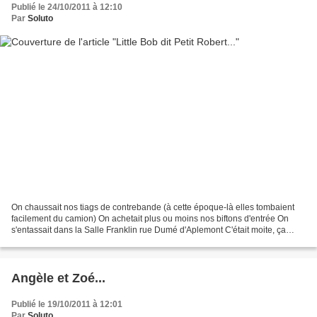
Publié le 24/10/2011 à 12:10
Par
Soluto
On chaussait nos tiags de contrebande (à cette époque-là elles tombaient
facilement du camion) On achetait plus ou moins nos biftons d'entrée On
s'entassait dans la Salle Franklin rue Dumé d'Aplemont C'était moite, ça
sentait le vestiaire, le thé On était...
Angèle et Zoé...
Publié le 19/10/2011 à 12:01
Par
Soluto