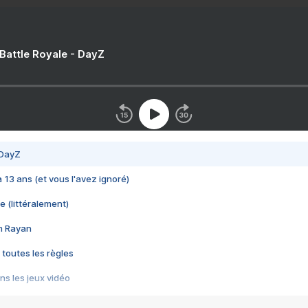
 Battle Royale - DayZ
 DayZ
 a 13 ans (et vous l'avez ignoré)
e (littéralement)
im Rayan
 toutes les règles
s les jeux vidéo
us choquant de Rockstar ? - Le scandale BULLY