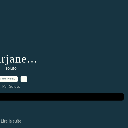
rjane...
soluto
3.09.2006
…
Par Soluto
Lire la suite