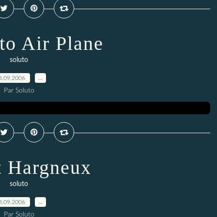
to Air Plane
soluto
3.09.2006
…
Par Soluto
it Hargneux
soluto
3.09.2006
…
Par Soluto