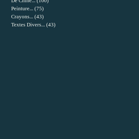
De Chine...
(100)
Peinture...
(75)
Crayons...
(43)
Textes Divers...
(43)