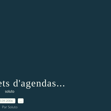
ts d'agendas...
soluto
2.09.2006
…
Par Soluto