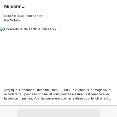
Mileann...
Publié le 16/06/2009 à 10:13
Par
Soluto
Acrylique sur panneau (médium 5mm) ... 2009 En cliquant sur l'image vous
accèderez au panneau original et vous pourrez mesurer la différence avec
la version imprimée. Voici la couverture que j'ai réalisée pour le joli livre de
Pascale Perrier. aux éditions...