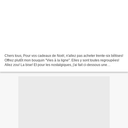
Chers tous, Pour vos cadeaux de Noël, n'allez pas acheter trente-six bêtises!
Offrez plutôt mon bouquin "Vies à la ligne". Elles y sont toutes regroupées!
Allez zou! La bise! Et pour les nostalgiques, j'ai fait ci-dessous une
alternative dans un autre...