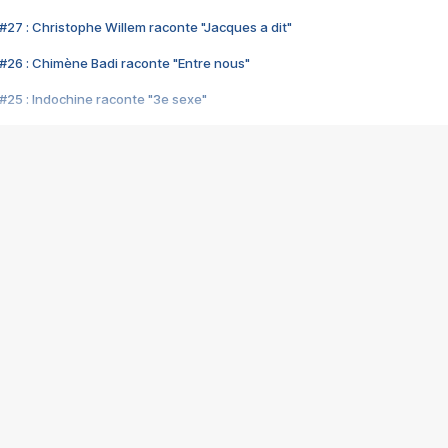
#27 : Christophe Willem raconte "Jacques a dit"
#26 : Chimène Badi raconte "Entre nous"
#25 : Indochine raconte "3e sexe"
#24 : Zaho raconte "C'est chelou"
#23 : Patrick Bruel raconte "Au café des délices"
#22 : Kyo raconte "Le chemin"
#21 : Nolwenn Leroy raconte "Cassé"
#20 : Patrick Hernandez raconte "Born to be alive"
#19 : Lorie raconte "Près de moi"
#18 : Michael Jones raconte "A nos actes manqués" (avec Jean-Jacque
#17 : Khaled raconte "Aïcha"
#16 : Corneille raconte "Parce qu'on vient de loin"