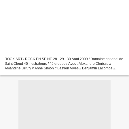
ROCK ART / ROCK EN SEINE 28 - 29 - 30 Aout 2009 / Domaine national de
Saint Cloud 45 illustrateurs / 45 groupes Avec : Alexandre Clérisse //
Amandine Urruty // Anne Simon // Bastien Vives // Benjamin Lacombe //
Benoit Preteseille // Crisse // Dominique...