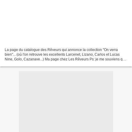
La page du catalogue des Rêveurs qui annonce la collection "On verra
bien"... (où l'on retrouve les excellents Larcenet, Lizano, Carlos et Lucas
Nine, Golo, Cazanave...) Ma page chez Les Rêveurs Ps: je me souviens que
lorsque j'ai fait ce dessin, j'étais...