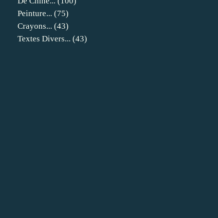
De Chine...
(100)
Peinture...
(75)
Crayons...
(43)
Textes Divers...
(43)