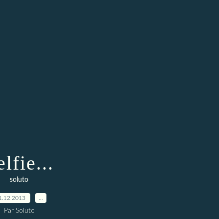
lfie...
soluto
1.12.2013
…
Par Soluto