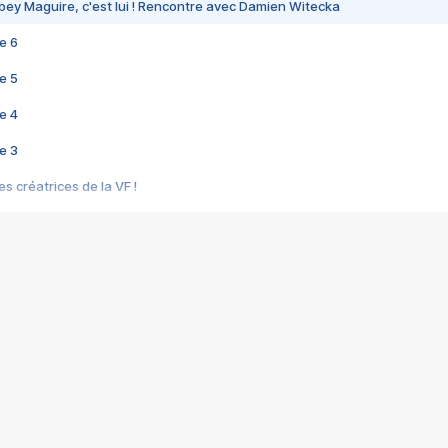
bey Maguire, c'est lui ! Rencontre avec Damien Witecka
e 6
e 5
e 4
e 3
s créatrices de la VF !
e 2
e 1
e Mektoub My Love arrive enfin ! Rencontre avec Shaïn Boumedine et Sal
i : après Toni en famille
elle réalise le bouleversant Dites lui que je l'aime
ais ! Rencontre autour de Vie privée de Rebecca Zlotowski
 de Marguerite, Grave... Rencontre avec Ella Rumpf