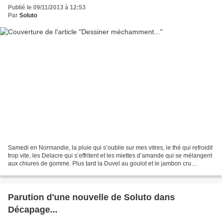
Publié le 09/11/2013 à 12:53
Par
Soluto
Samedi en Normandie, la pluie qui s’oublie sur mes vitres, le thé qui refroidit
trop vite, les Delacre qui s’effritent et les miettes d’amande qui se mélangent
aux chiures de gomme. Plus tard la Duvel au goulot et le jambon cru
chiffonné dans son papier,...
Parution d'une nouvelle de Soluto dans
Décapage...