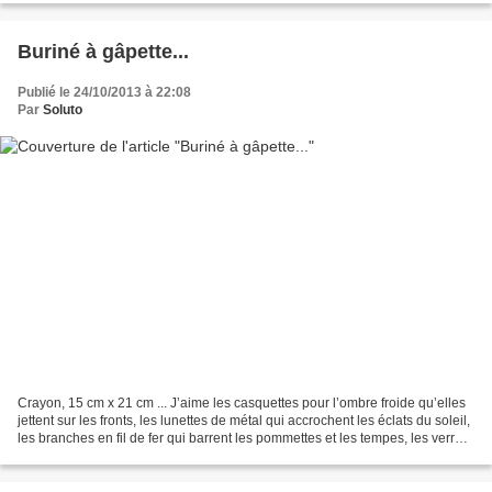
Buriné à gâpette...
Publié le 24/10/2013 à 22:08
Par
Soluto
Crayon, 15 cm x 21 cm ... J’aime les casquettes pour l’ombre froide qu’elles
jettent sur les fronts, les lunettes de métal qui accrochent les éclats du soleil,
les branches en fil de fer qui barrent les pommettes et les tempes, les verres
solaires qui...