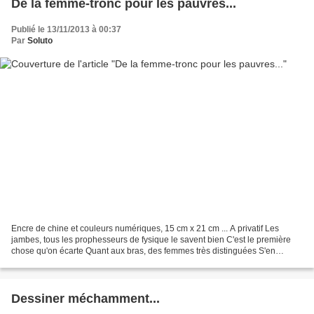
De la femme-tronc pour les pauvres...
Publié le 13/11/2013 à 00:37
Par
Soluto
Encre de chine et couleurs numériques, 15 cm x 21 cm ... A privatif Les
jambes, tous les prophesseurs de fysique le savent bien C'est le première
chose qu'on écarte Quant aux bras, des femmes très distinguées S'en
passent (depuis fort longtemps) Et, ma...
Dessiner méchamment...