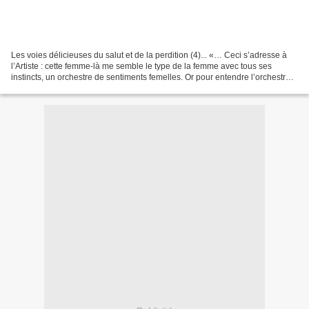
Les voies délicieuses du salut et de la perdition (4)... «… Ceci s’adresse à
l’Artiste : cette femme-là me semble le type de la femme avec tous ses
instincts, un orchestre de sentiments femelles. Or pour entendre l’orchestre
on ne se met pas dedans, mais...