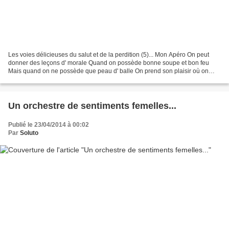
Les voies délicieuses du salut et de la perdition (5)... Mon Apéro On peut
donner des leçons d' morale Quand on possède bonne soupe et bon feu
Mais quand on ne possède que peau d' balle On prend son plaisir où on
peut Dans le quartier, on me blague Je...
Un orchestre de sentiments femelles...
Publié le 23/04/2014 à 00:02
Par
Soluto