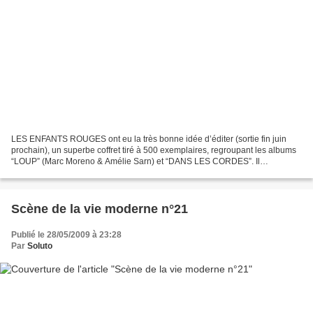
LES ENFANTS ROUGES ont eu la très bonne idée d’éditer (sortie fin juin
prochain), un superbe coffret tiré à 500 exemplaires, regroupant les albums
“LOUP” (Marc Moreno & Amélie Sarn) et “DANS LES CORDES”. Il
comprendra 3 ex-libris numérotés et signés (Un...
Scène de la vie moderne n°21
Publié le 28/05/2009 à 23:28
Par
Soluto