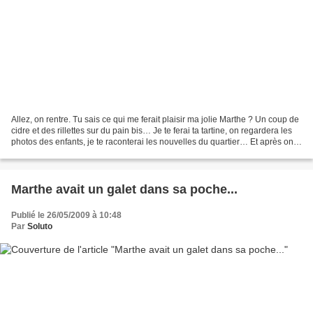
Allez, on rentre. Tu sais ce qui me ferait plaisir ma jolie Marthe ? Un coup de
cidre et des rillettes sur du pain bis… Je te ferai ta tartine, on regardera les
photos des enfants, je te raconterai les nouvelles du quartier… Et après on
fera ta toilette…...
Marthe avait un galet dans sa poche...
Publié le 26/05/2009 à 10:48
Par
Soluto