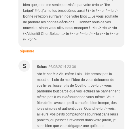
bien que je ne me sente pas visée par votre à<br /> "tire-
larigot" !! (et j'aime les émoticônes aussi ! ) <br /> <br /> <br />
Bonne réflexion sur l'avenir de votre Blog ... Je vous souhaite
de prendre les bonnes décisions ... Donnez nous de vos
nouvelles sinon vous allez nous manquer !...<br /> <br /> <br
/> A bientôt Cher Soluto ....<br /> <br /> <br /> <br /> <br /> <br
/> <br />
Répondre
S
Soluto
26/08/2014 23:36
<br /> <br /> > Ah, chère Lolo... Ne prenez pas la
mouche ! Loin de moi l’idée de vous détourner de
vos livres, fussent-ils de Coelho… Je<br /> vous
pardonne tout parce que vos lectures ne parviennent
même pas à vous détourner de vous-même. Vous
êtes drôle, avec un petit caractère bien trempé, des
joies simples et authentiques. Quand je<br /> vois,
ailleurs, vos petits compagnons sourirent dans leurs
paniers, ou passer furtivement dans votre jardin, je
sens bien que vous dégagez une quiétude