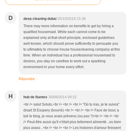
D
deep cleaning dubai
05/10/2019 15:38
There may more information on benefits to get by hiring a
qualified housemaid. While each cannot come to be
explained only at that short principle, enclosed guidelines
well known, which should prove sufficiently to persuade you
to ultimately to choose house housecleaning company at this
time. When an individual has a professional housemaid to
desires, you stay on carefree to work out a sparkling
environment in your home every effort.
Répondre
H
hub de Nantes
30/08/2014 09:32
<br /> salut Soluto,<br /> <br /> <br /> "Où tu iras, je te suivra"
disait St Exupery (bourré).<br /> <br /> <br /> Face de bouc a
tué le blog, je vous avais prévenu (ou pas ?)<br /> <br /> <br
/> Peut-être aussi qu'il n'était plus tellement alimenté...ou bien
plus assez...<br /> <br /> <br /> Les histoires d'amour finissent