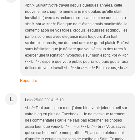
<br /> Suivant votre travail depuis quelques années, cette
nouvelle me chagrine même si je me doutais qu'elle était
inévitable (avec ces réclames croissant comme une mitose).
<br /> <br /> <br /> Bien que ne m'étant jamais manifestée, la
contemplation de vos toiles, croquis, esquisses et gribouilles
parfois colorées avec élégance mais toujours d'un trait
scabreux et précis, me donnent un<br /> grand plaisir. Et c'est
sans hésitation que je déclare que vous êtes un des rares à
exercer une fascination hypnotique sur mon esprit. <br /> <br
/> <br /> J'espère que votre public pourra toujours goûter aux
délices de votre travail.<br /> <br /> <br /> Bien à vous, <br />
Répondre
L
Lolo
25/08/2014 15:10
<br /> Tout pareil pour moi ; j'aime bien venir jeter un oeil sur
votre blog en plus de Facebook ... Je ne mets que rarement
des commentaires car je ne sais pas exprimer les choses
aussi bien que vous<br /> ....<br /> <br /> <br /> Vous savez
qui se cache derrière mon profil ... Et j'assume pleinement
d'apprécier certaines citations de coelho ou Saint Exupery