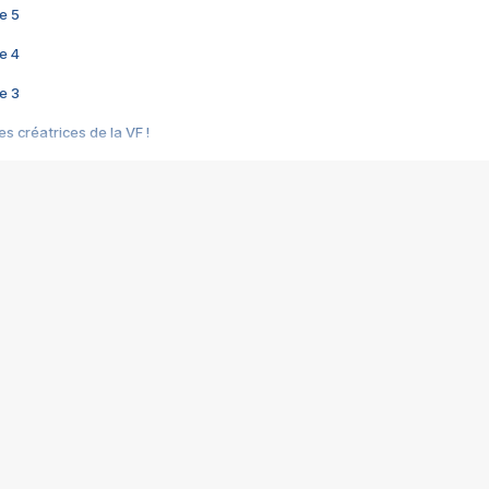
e 5
e 4
e 3
s créatrices de la VF !
e 2
e 1
e Mektoub My Love arrive enfin ! Rencontre avec Shaïn Boumedine et Sal
i : après Toni en famille
elle réalise le bouleversant Dites lui que je l'aime
ais ! Rencontre autour de Vie privée de Rebecca Zlotowski
 de Marguerite, Grave... Rencontre avec Ella Rumpf
 Les Rêveurs, un film intime sur la santé mentale
a avec un film sur le mouvement des Gilets jaunes