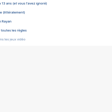
 a 13 ans (et vous l'avez ignoré)
e (littéralement)
im Rayan
 toutes les règles
s les jeux vidéo
us choquant de Rockstar ? - Le scandale BULLY
e plus moche de Steam
du RÊVE tourne au CAUCHEMAR
pendant 8 heures
it… à tort
umiliés par un jeu vidéo
ire - Final Fantasy 8
ti un empire - Age of Empires